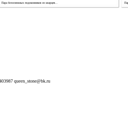
Пара белоснежных подоконников из кварцев...
Па
5403987
queen_stone@bk.ru