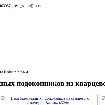
5403987
queen_stone@bk.ru
а Radianz т.30мм
ных подоконников из кварцево