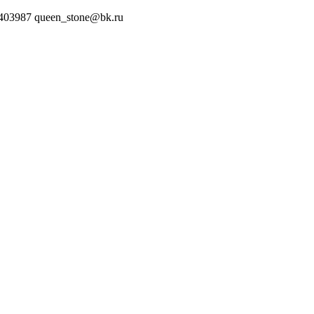
5403987
queen_stone@bk.ru